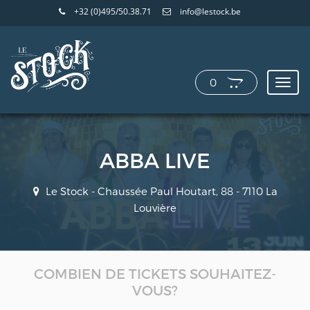
+32 (0)495/50.38.71
info@lestock.be
0
Toggl
navig
ABBA LIVE
Le Stock - Chaussée Paul Houtart, 88 - 7110 La
Louvière
COMBIEN DE TICKETS SOUHAITEZ-
VOUS?