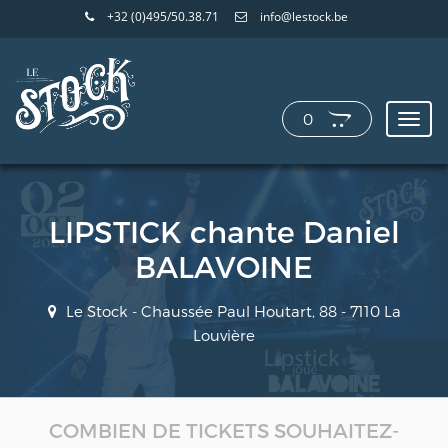
+32 (0)495/50.38.71
info@lestock.be
0
Toggl
navig
LIPSTICK chante Daniel
BALAVOINE
Le Stock - Chaussée Paul Houtart, 88 - 7110 La
Louvière
COMBIEN DE TICKETS SOUHAITEZ-