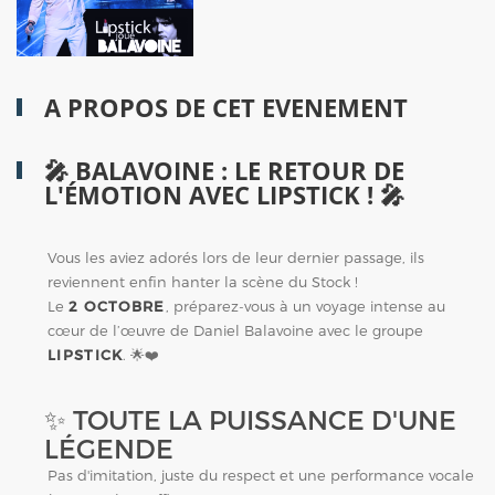
A PROPOS DE CET EVENEMENT
🎤 BALAVOINE : LE RETOUR DE
L'ÉMOTION AVEC LIPSTICK ! 🎤
Vous les aviez adorés lors de leur dernier passage, ils
reviennent enfin hanter la scène du Stock !
Le
2 OCTOBRE
, préparez-vous à un voyage intense au
cœur de l’œuvre de Daniel Balavoine avec le groupe
LIPSTICK
. 🌟❤️
✨ TOUTE LA PUISSANCE D'UNE
LÉGENDE
Pas d'imitation, juste du respect et une performance vocale