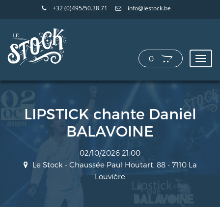
+32 (0)495/50.38.71
info@lestock.be
0
Toggl
navig
LIPSTICK chante Daniel
BALAVOINE
02/10/2026 21:00
Le Stock - Chaussée Paul Houtart, 88 - 7110 La
Louvière