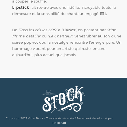
à couper le souffle.
Lipstick
fait revivre avec une fidélité incroyable toute la
démesure et la sensibilité du chanteur engagé. 🎹🎸
De
"Tous les cris les SOS"
à
"L'Aziza"
, en passant par
"Mon
fils ma bataille"
ou
"Le Chanteur"
, venez vibrer au son d'une
soirée pop-rock où la nostalgie rencontre l'énergie pure. Un
hommage vibrant pour un artiste qui reste, encore
aujourd'hui, plus actuel que jamais
Copyright 2025 © Le Stock - Tous droits réservés / Fièrement développé par
Hellolead